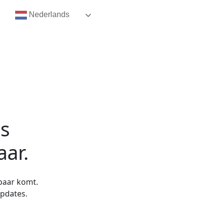
Nederlands
is
aar.
kbaar komt.
updates.